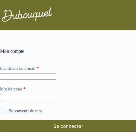
Passer
au
contenu
Mon compte
Obligatoire
Identifiant ou e-mail
*
Obligatoire
Mot de passe
*
Se souvenir de moi
Se connecter